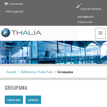
Connexion
+
(33)147109100
MAJ Logiciels
infos@thalia-
france.com
≡
Accueil
Références Thalia Paie
Groupama
GROUPAMA
centrale
achats