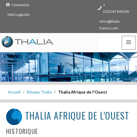
Connexion
+
(33)147109100
MAJ Logiciels
infos@thalia-
france.com
≡
Accueil
Réseau Thalia
Thalia Afrique de l'Ouest
THALIA AFRIQUE DE L'OUEST
HISTORIQUE